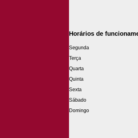
Horários de funcionam
Segunda
Terça
Quarta
Quinta
Sexta
Sábado
Domingo