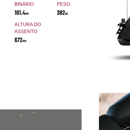
BINÁRIO
PESO
181.4
382
NM
KG
ALTURA DO
ASSENTO
672
MM