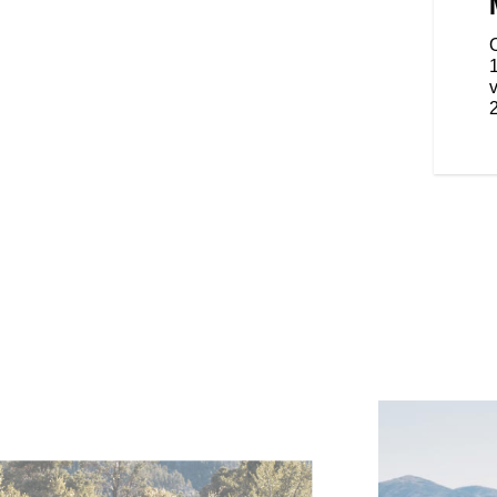
orquilha apresenta um design
a uma atenção minuciosa aos
ia de manufatura e a precisão,
 por toda a estrutura. O seu
ência mais pequena, leve e ágil.