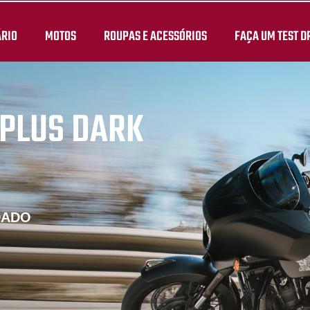
ÁRIO
MOTOS
ROUPAS E ACESSÓRIOS
FAÇA UM TEST D
PLUS DARK
DADO