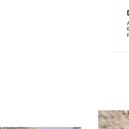
RO
os elementos nas malas de fecho
 68 litros de capacidade e