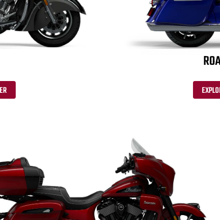
ROA
ER
EXPLO