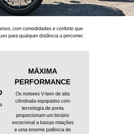
ursos, com comodidades e conforto que
xo para qualquer distância a percorrer.
MÁXIMA
PERFORMANCE
O
Os motores V-twin de alta
cilindrada equipados com
ra
tecnologia de ponta
proporcionam um binário
excecional a baixas rotações
e uma enorme potência de