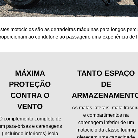
stes motociclos são as derradeiras máquinas para longos perc
roporcionam ao condutor e ao passageiro uma experiência de lu
MÁXIMA
TANTO ESPAÇO
PROTEÇÃO
DE
CONTRA O
ARMAZENAMENT
VENTO
As malas laterais, mala trasei
e compartimentos na
O complemento completo de
carenagem inferior de um
um para-brisas e carenagens
motociclo da classe touring
(incluindo inferiores) isola
oferecem uma capacidade